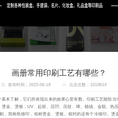
画册常用印刷工艺有哪些？
发布时间：2025-06-19
点击次数：1019614
个基本了解，它们所表现出来的效果心里有数。
印刷工艺能恰当
。
烫金、烫银，UV、起鼓、压凹、压纹、啤、植绒、金聪、热
印刷，简称热移印，俗称烫金、烫银。
相对的还有个冷移印。
烫