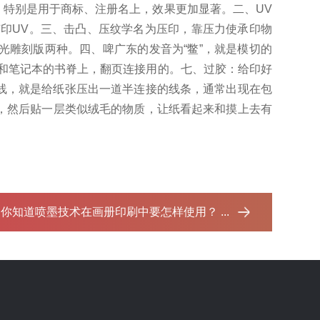
，特别是用于商标、注册名上，效果更加显著。
二、UV
印UV。
三、击凸、压纹学名为压印，靠压力使承印物
光雕刻版两种。
四、啤广东的发音为“鳖”，就是模切的
和笔记本的书脊上，翻页连接用的。
七、过胶：给印好
线，就是给纸张压出一道半连接的线条，通常出现在包
胶，然后贴一层类似绒毛的物质，让纸看起来和摸上去有
：
你知道喷墨技术在画册印刷中要怎样使用？ ...‌