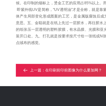
候。
在印制的烟标上，烫金工艺的应用占85%以上。
即紫外线UV是简称，“UV透明油”才是全称，就是
体产生局部变化形成图案的工艺，是金属版腐蚀后成
意思。
五、金聪就是在纸上先过一层胶水，再往胶水
的纸张压一层透明的塑料胶膜，有水晶膜、光膜和亚
装开口处。
九、打孔就是按要求按尺寸给一张纸或N
点绒布的感觉。
上一篇：
在印刷前印前图像为什么要加网？‌