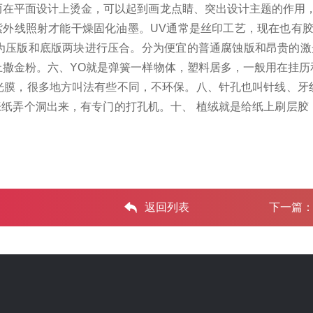
而在平面设计上烫金，可以起到画龙点睛、突出设计主题的作用
靠紫外线照射才能干燥固化油墨。
UV通常是丝印工艺，现在也有胶
为压版和底版两块进行压合。
分为便宜的普通腐蚀版和昂贵的激
上撒金粉。
六、YO就是弹簧一样物体，塑料居多，一般用在挂历
光膜，很多地方叫法有些不同，不环保。
八、针孔也叫针线、牙
张纸弄个洞出来，有专门的打孔机。
十、 植绒就是给纸上刷层
返回列表
下一篇