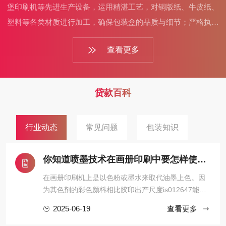
堡印刷机等先进生产设备，运用精湛工艺，对铜版纸、牛皮纸、
塑料等各类材质进行加工，确保包装盒的品质与细节；严格执行
质量检测流程，从原材料采购到成品出厂，层层把关，保证交付
查看更多
的包装盒质量可靠。而且，厂家可根据客户需求灵活调整起订
量，还提供设计、打样、生产一站式服务，高效响应客户需求，
助力产品以完美包装亮相市场。
贷款百科
行业动态
常见问题
包装知识
你知道喷墨技术在画册印刷中要怎样使用？
在画册印刷机上是以色粉或墨水来取代油墨上色。因
为其色剂的彩色颜料相比胶印出产尺度is012647能取
得更高的密度，其体现的色域比印刷油墨更 雄厚，雄
2025-06-19
查看更多
厚的色域再加上优秀的色彩治理软件的共同，令其不