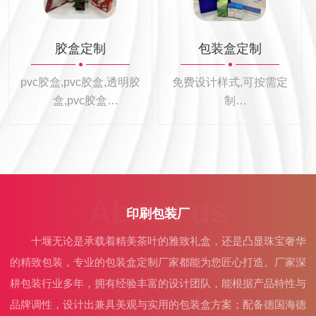
胶盒定制
包装盒定制
pvc胶盒,pvc胶盒,透明胶
免费设计样式,可按需定
盒,pvc胶盒
制
耐用环保,轻松应对
专业定制各种礼盒包装
盒
About us
印刷包装厂
十堰无论是承载着精美茶叶的雅致礼盒，还是凸显珠宝奢华
的精致包装，专业的包装盒定制厂家都能为您匠心打造。厂家深
耕包装行业多年，拥有经验丰富的设计团队，能根据产品特性与
品牌调性，设计出兼具美观与实用的包装盒方案；配备德国海德