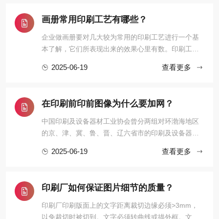
仅能模拟一般印刷品的效果，同时可以模拟其它出产
效果，如丝网印刷，数码印刷，喷墨海报等乃至可 以
画册常用印刷工艺有哪些？
模拟在高速轮转印刷机下 ...
企业做画册要对几大较为常用的印刷工艺进行一个基
本了解，它们所表现出来的效果心里有数。印刷工艺
能恰当地运用，能体现出企业的不同气质、形象、甚
2025-06-19
查看更多
至品牌文化。下面我们简单来了解一下画册中常用的
印刷工艺。烫金、烫银，UV、起鼓、压凹、压纹、
啤、植绒、金聪、热压、裱、YO、冲形、金边、针
在印刷前印前图像为什么要加网？
孔、过胶、压塑、打孔、鸡眼 ...
中国印刷及设备器材工业协会曾分两组对环渤海地区
的京、津、冀、鲁、晋、辽六省市的印刷及设备器材
工业状况进行了调研，专家认为，尽管环渤海区印刷
2025-06-19
查看更多
工业有得天独厚的优势，然而不可否认，目前环渤海
区还是三大区域印刷基地中最为弱小的。其主要存在
的问题有：一、开放进程落后。由于各种客观和历史
印刷厂如何保证图片细节的质量？
的原因，该地区的经济基 ...
印刷厂印刷版面上的文字距离裁切边缘必须>3mm，
以免裁切时被切到。文字必须转曲线或描外框。文字