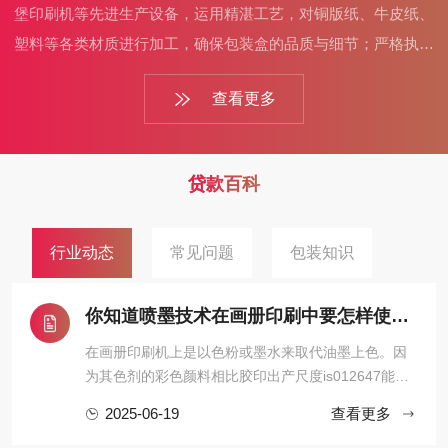
堡印刷机等先进生产设备，运用精湛工艺，对铜版纸、牛皮纸、
塑料等各类材质进行加工，确保包装盒的品质与细节；严格执行
质量检测流程，从原材料采购到成品出厂，层层把关，保证交付
查看更多
的包装盒质量可靠。而且，厂家可根据客户需求灵活调整起订
量，还提供设计、打样、生产一站式服务，高效响应客户需求，
助力产品以完美包装亮相市场。
贷款百科
行业动态
常见问题
包装知识
你知道喷墨技术在画册印刷中要怎样使用？
在画册印刷机上是以色粉或墨水来取代油墨上色。因
为其色剂的彩色颜料相比胶印出产尺度is012647能取
得更高的密度，其体现的色域比印刷油墨更 雄厚，雄
2025-06-19
查看更多
厚的色域再加上优秀的色彩治理软件的共同，令其不