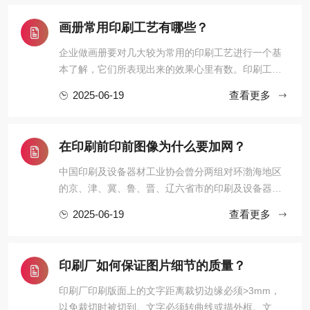
仅能模拟一般印刷品的效果，同时可以模拟其它出产
效果，如丝网印刷，数码印刷，喷墨海报等乃至可 以
画册常用印刷工艺有哪些？
模拟在高速轮转印刷机下 ...
企业做画册要对几大较为常用的印刷工艺进行一个基
本了解，它们所表现出来的效果心里有数。印刷工艺
能恰当地运用，能体现出企业的不同气质、形象、甚
2025-06-19
查看更多
至品牌文化。下面我们简单来了解一下画册中常用的
印刷工艺。烫金、烫银，UV、起鼓、压凹、压纹、
啤、植绒、金聪、热压、裱、YO、冲形、金边、针
在印刷前印前图像为什么要加网？
孔、过胶、压塑、打孔、鸡眼 ...
中国印刷及设备器材工业协会曾分两组对环渤海地区
的京、津、冀、鲁、晋、辽六省市的印刷及设备器材
工业状况进行了调研，专家认为，尽管环渤海区印刷
2025-06-19
查看更多
工业有得天独厚的优势，然而不可否认，目前环渤海
区还是三大区域印刷基地中最为弱小的。其主要存在
的问题有：一、开放进程落后。由于各种客观和历史
印刷厂如何保证图片细节的质量？
的原因，该地区的经济基 ...
印刷厂印刷版面上的文字距离裁切边缘必须>3mm，
以免裁切时被切到。文字必须转曲线或描外框。文字