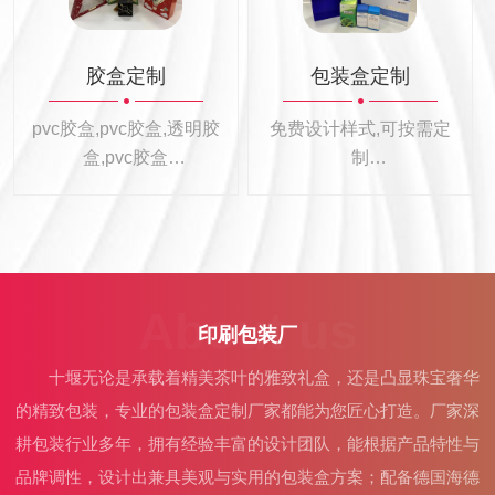
胶盒定制
包装盒定制
pvc胶盒,pvc胶盒,透明胶
免费设计样式,可按需定
盒,pvc胶盒
制
耐用环保,轻松应对
专业定制各种礼盒包装
盒
About us
印刷包装厂
十堰无论是承载着精美茶叶的雅致礼盒，还是凸显珠宝奢华
的精致包装，专业的包装盒定制厂家都能为您匠心打造。厂家深
耕包装行业多年，拥有经验丰富的设计团队，能根据产品特性与
品牌调性，设计出兼具美观与实用的包装盒方案；配备德国海德